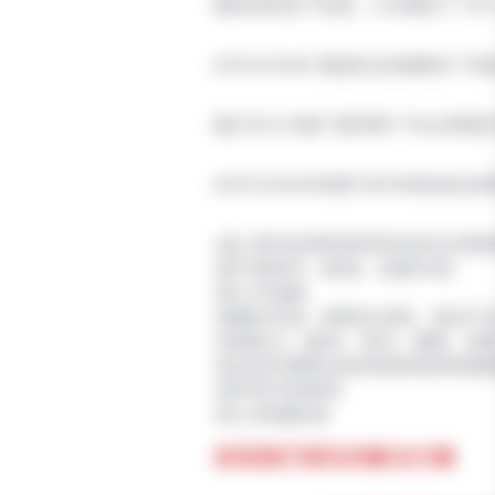
理体系和生产标准，公司通过了 IA
GERGONNE 集团在全球拥有
我们可以为客户提供两个专业领域的
GERGONNE熟悉汽车市场的商
•减少室内应用的挥发性有机化合物
•耐气候条件（耐湿、抗紫外线）
•耐工作温度
•接触化学品（碳氢化合物、清洁产
•机械应力（振动、剪切、撕裂、剥
•粘合前无需粘合底漆或其他低表面
•部件的可回收性
•防火/防烟标准
发现我们领先的解决方案