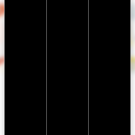
模切部件（薄膜、毛
毡、泡沫和橡胶）
热界面材料