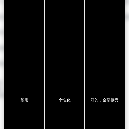
TF 16949 认证（集团下属所有工厂），并在行业内扮演一、二
5个制造工厂（法国、摩洛哥、斯洛伐克、中国、墨西哥），能够为
专业服务：技术零件的模切加工和胶带的制造。
业和物流要求，也了解制造商和汽车行业的规范和技术需求：
排放（低VOC解决方案）
品）
离、分裂）
能表面处理工艺
禁用
个性化
好的，全部接受