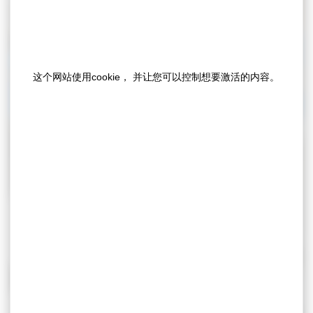
联系我们
这个网站使用cookie， 并让您可以控制想要激活的内容。
新闻