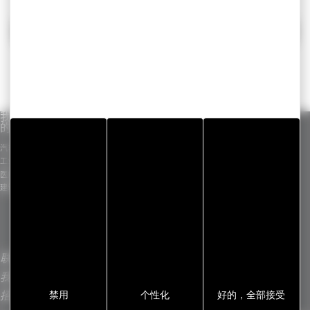
返回
我们针对不同市场
我们的技术实力诀
标准产品
的解决方案
窍
GERGOTAPE
汽车行业
工业胶带
GERGOSIL
工业
模切件
GERGOSIGN
医疗行业
ADHECARE
建筑行业
GERGOPROTEC
OLINXO
GERGOVENT
GERGOTIM
VENTASEAL
联系我们
L
我们的国际布局
禁用
个性化
好的，全部接受
招聘