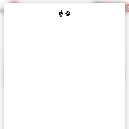
Cookie管理面板
MEN
联系我们
搜索
我们针对不同市场的解决方案
我们的技术实力诀窍
标准产品
GERGONNE
INDUSTRIE
我们的新闻
我们的专业技术服务于医疗市场
Gergonne Industrie实现完全垂直整合，我们掌控粘合剂
生产的每个环节（内部研发、内部涂布、内部加工），能
够根据客户需求为医疗市场提供原材料、半成品或成品。