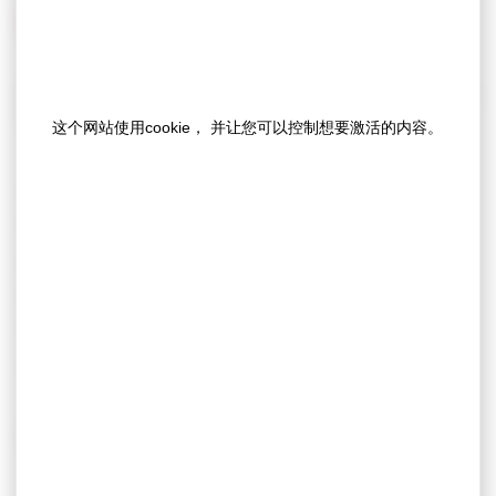
聚焦我们的粘合剂解决方案覆盖的应用领域
凭借专业技术与深厚积淀，我们为医疗市场的众多应用场
景提供粘合剂解决方案，包括：
这个网站使用cookie， 并让您可以控制想要激活的内容。
透析
慢性伤口管理
导管固定
医疗器械固定
造口护理
可穿戴设备/药物输送装置
立即行动，探索我们全系列粘合剂解决方案