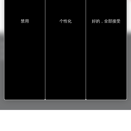
禁用
个性化
好的，全部接受
标准产品
GERGOTAPE
ADHECARE
GERGOVENT
GERGOSIL
GERGOPROTEC
GERGOTIM
GERGOSIGN
OLINXO
VENTASEAL