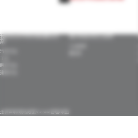
我们针对不同市场的解决方
我们的技术实力诀窍
案
工业胶带
汽车行业
模切件
工业
医疗行业
建筑行业
法律声明
/
隐私政策
/
Cookie管理
/
地图
主頁
>
News
>
新闻
>
聚焦我们的硅胶警示拉片——SILTAB