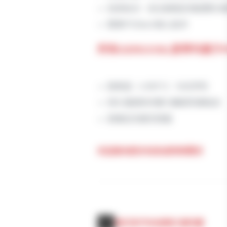
信息标识：标注缺陷区域或警示操
聚焦PSStech核心技术
所有GERGOSIL胶带均基于P
耐高温（+200°C）与化学剂
持久强韧的内聚力确保完美粘合
剥离后无痕无残留
欢迎垂询更多信息或特殊需求
我们的汽车前照灯通风膜