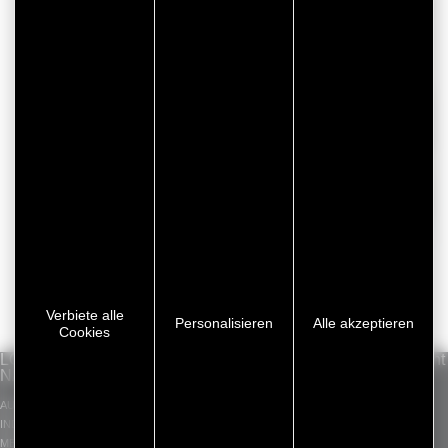
Verbiete alle
Personalisieren
Alle akzeptieren
Cookies
LÖSUNGEN
UNSER KNOW-
Standardsortiment
NACH MÄRKTEN
HOW
GERGOTAPE
AUTOMOBIL
INDUSTRIE-
GERGOSIL
INDUSTRIE
KLEBEBÄNDER
GERGOSIGN
MEDIZIN
ZUGESCHNITTENE
ADHECARE