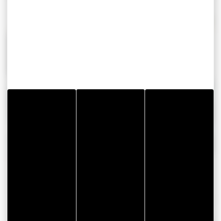
Klebelösung – Abdichtung von Hohlräumen
Selbstklebender Karosseriefüllstoff aus PE-Schaum