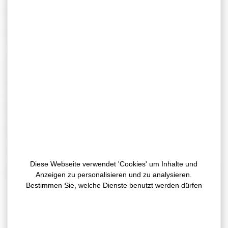
ungewebte Stoffe, Akustikstoffe usw.) und eine
bedarfsgerechte
Präsentation
anzubieten, den
spezifischen und komplexen Erwartungen unserer
Kunden gerecht werden.
Luft- und Wasserdichtheit, Schalldämmung und
Lärmreduzierung, Verkleidung und Dekoration sind
Funktionen, die wir täglich erfüllen. Die Entwicklungen
in unserem Labor und das Fachwissen unserer
Entwicklungsabteilung ermöglichen es uns, alle
Spezifikationen und Bedürfnisse unserer Kunden zu
berücksichtigen.
Einige Anwendungsbeispiele:
Diese Webseite verwendet 'Cookies' um Inhalte und
Klebedichtung – wasserdicht
Anzeigen zu personalisieren und zu analysieren.
Bestimmen Sie, welche Dienste benutzt werden dürfen
Klebedichtung aus EPDM-Zellkautschuk
Wasserdichte Abdichtung von Bremsleuchten,
Rückleuchten, Stoßstangen oder vielen anderen Kfz-