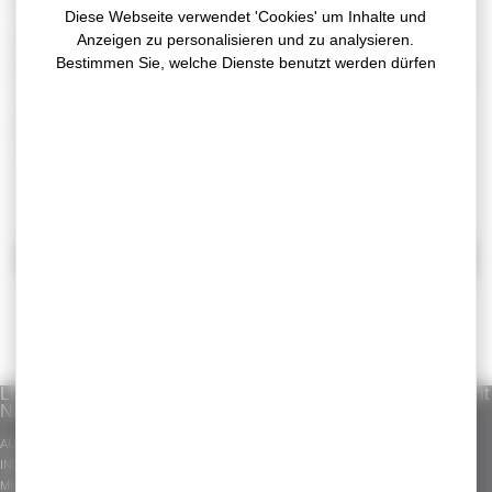
In operation since August 2020, this ground-based
Diese Webseite verwendet 'Cookies' um Inhalte und
installation, made by Arkolia Energies, is unique in
Anzeigen zu personalisieren und zu analysieren.
France.
Bestimmen Sie, welche Dienste benutzt werden dürfen
In line with our eco-responsible policy, we have opted for
a self-consumption system that will save 18 tons of CO2
per year (annual production is equivalent to the
consumption of 29 households).
ZURÜCK
LÖSUNGEN
UNSER KNOW-
Standardsortiment
NACH MÄRKTEN
HOW
GERGOTAPE
AUTOMOBIL
INDUSTRIE-
GERGOSIL
INDUSTRIE
KLEBEBÄNDER
GERGOSIGN
MEDIZIN
ZUGESCHNITTENE
ADHECARE