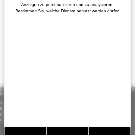
Wir präsentieren Ihnen unsere Klebelösungen für
Anzeigen zu personalisieren und zu analysieren.
verschiedene Anwendungen im medizinischen Bereich
Bestimmen Sie, welche Dienste benutzt werden dürfen
sowie unser
ADHECARE-Standardsortiment
.
Zögern Sie nicht, Termine mit unseren
Vertriebsmitarbeitern zu vereinbaren!
LÖSUNGEN
UNSER KNOW-
Standardsortiment
NACH MÄRKTEN
HOW
GERGOTAPE
AUTOMOBIL
INDUSTRIE-
GERGOSIL
INDUSTRIE
KLEBEBÄNDER
GERGOSIGN
MEDIZIN
ZUGESCHNITTENE
ADHECARE
GEBÄUDE
BAUTEILE
GERGOPROTEC
OLINXO
GERGOVENT