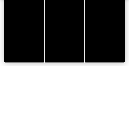
Startseite
>
Standardsortiment
>
Gergotape
>
Die
Eigenschaften unserer Gergotape-Klebstoffe