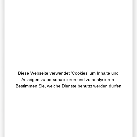
hervorragende Konvertierbarkeit und eine einfache
Übertragung auf alle möglichen Werkstoffe aus.
– Doppelseitiges Klebeband mit Gitterabzug
Trägermaterial mit hoher Konvertier- und
Transfertauglichkeit. Sehr hohe Streckung möglich.
– Doppelseitiger Schaumkleber
Trägermaterial aus Schaum sorgt für hohe
Konvertierbarkeit. Gut zu Materialfixierung und -verbund
Diese Webseite verwendet 'Cookies' um Inhalte und
auf allen Oberflächenarten geeignet (inkl.
Anzeigen zu personalisieren und zu analysieren.
unregelmäßige und unebene Flächen).
Bestimmen Sie, welche Dienste benutzt werden dürfen
– Doppelseitiger Klebstreifen auf Textilsubstrat
Gewebtes Trägermaterial gewährleistet gute
Konvertierbarkeit und ermöglicht gute Anpassung auch
an unregelmäßige Formen.
– Doppelseitiger Klebstreifen auf Polyester