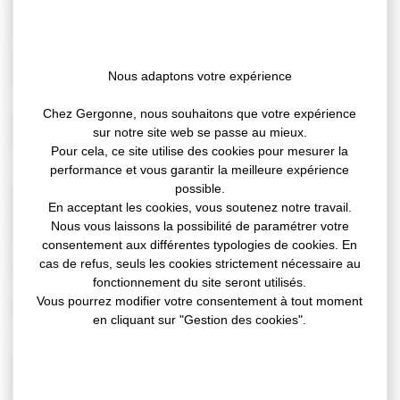
un large spectre de substrats.
Leurs propriétés viscoélastiques permettent d’absorber
les charges dynamiques, de s’adapter à la dilatation
différentielle entre les surfaces et de répartir les charges
Nous adaptons votre expérience
sur la plus grande surface possible.
Avantages techniques de nos rubans
Chez Gergonne, nous souhaitons que votre expérience
sur notre site web se passe au mieux.
adhésifs mousses acryliques :
Pour cela, ce site utilise des cookies pour mesurer la
performance et vous garantir la meilleure expérience
possible.
GERGONNE fabrique des adhésifs mousses acryliques
En acceptant les cookies, vous soutenez notre travail.
(basés sur la technologie LPCtech) représentant des
Nous vous laissons la possibilité de paramétrer votre
solutions de collage haute performance et destinés à
consentement aux différentes typologies de cookies. En
fournir des solutions d’assemblage technique pour une
cas de refus, seuls les cookies strictement nécessaire au
large gamme d’applications.
fonctionnement du site seront utilisés.
Vous pourrez modifier votre consentement à tout moment
Aperçu de la gamme
en cliquant sur "Gestion des cookies".
GERGONNE propose des références standards de
mousses acryliques en version
transparente ou grise,