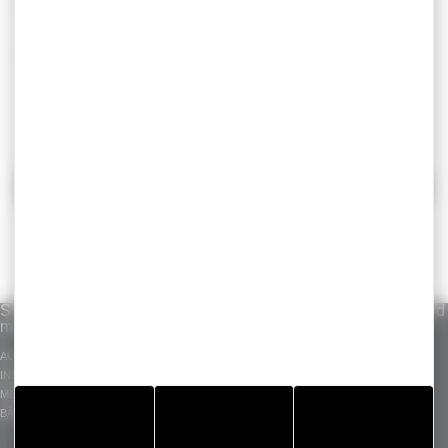
allant de 0.50 à 1.50 mm d’épaisseur.
Obtenez notre catalogue
Gergotape
!
RETOUR
Solutions par
Savoir-faire
Gammes standard
marché
ADHÉSIFS INDUSTRIELS
GERGOTAPE
AUTOMOBILE
PIÈCES DÉCOUPÉES
GERGOSIL
INDUSTRIE
GERGOSIGN
MÉDICAL
ADHECARE
BÂTIMENT
GERGOPROTEC
OLINXO