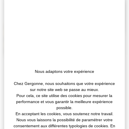
Nous adaptons votre expérience
Chez Gergonne, nous souhaitons que votre expérience
Gergonne fournit des matières adhésivées
sur notre site web se passe au mieux.
comme les
mousses polyéthylène ou le
Pour cela, ce site utilise des cookies pour mesurer la
caoutchouc cellulaire EPDM
(disponibles en
performance et vous garantir la meilleure expérience
différentes couleurs et densités), reconnus par
possible.
le secteur comme parfaitement adaptés aux
En acceptant les cookies, vous soutenez notre travail.
contraintes d’étanchéité pour le jointage de
Nous vous laissons la possibilité de paramétrer votre
menuiserie
(fenêtres, portes, glissières, baies,
consentement aux différentes typologies de cookies. En