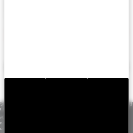
parfaitement adaptée à la
fixation de quincailleries sur
les vitrages
et garantit une adhésion parfaite ainsi
qu’un retrait sans résidus.
Prenez contact avec nous et demandez un prototype
de joints d’étanchéité pour menuiseries !
RETOUR
Solutions par
Savoir-faire
Gammes standard
marché
ADHÉSIFS INDUSTRIELS
GERGOTAPE
AUTOMOBILE
PIÈCES DÉCOUPÉES
GERGOSIL
INDUSTRIE
GERGOSIGN
MÉDICAL
ADHECARE