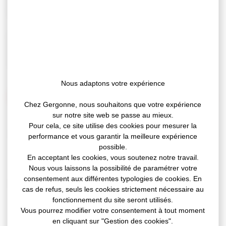
à l’air pour le Bâtiment…. vous pouvez désormais les
redécouvrir sous le nom de
VENTASEAL
!
VENTASEAL
regroupe désormais toutes nos solutions
adhésives phares et standard pour l’étanchéité à l’air et
à la pluie.
Nous adaptons votre expérience
Focus sur nos 3 produits les plus vendus
Chez Gergonne, nous souhaitons que votre expérience
sur notre site web se passe au mieux.
Pour cela, ce site utilise des cookies pour mesurer la
Référence 3724
– simple face support film PE noir
performance et vous garantir la meilleure expérience
avec grille. Résistant aux UV –
garantit l’étanchéité
possible.
à l’eau et au vent des membranes pare-pluie et des
En acceptant les cookies, vous soutenez notre travail.
écrans sous-toiture.
Nous vous laissons la possibilité de paramétrer votre
consentement aux différentes typologies de cookies. En
Référence 3734 – simple face support film PEBD-
cas de refus, seuls les cookies strictement nécessaire au
CoEx blanc avec grille. Conformable
– garantit
fonctionnement du site seront utilisés.
l’étanchéité à la pluie et au vent des membranes
Vous pourrez modifier votre consentement à tout moment
pare-pluie et des écrans sous-toiture.
en cliquant sur "Gestion des cookies".