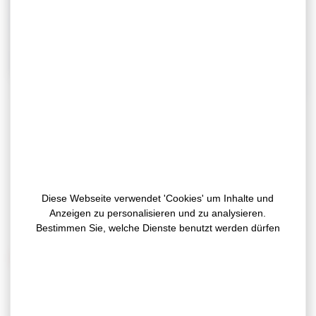
Sie kannten bereits unsere luftdichten
Klebebänder für die Bauindustrie… aber jetzt
können Sie sie unter dem Namen
VENTASEAL
neu entdecken! VENTASEAL
Diese Webseite verwendet 'Cookies' um Inhalte und
vereint nun alle unsere führenden und
Anzeigen zu personalisieren und zu analysieren.
standardmäßigen Klebebandlösungen für Luft-
Bestimmen Sie, welche Dienste benutzt werden dürfen
und Regendichtigkeit.
FOKUS AUF 3 UNSERER BESTSELLER
Referenz 3724 – Einseitige schwarze PE-Folie mit