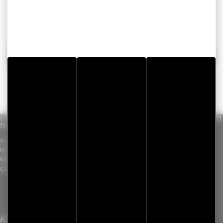
ZURÜCK
LÖSUNGEN
UNSER KNOW-
Standardsortiment
NACH MÄRKTEN
HOW
GERGOTAPE
AUTOMOBIL
INDUSTRIE-
GERGOSIL
INDUSTRIE
KLEBEBÄNDER
GERGOSIGN
MEDIZIN
ZUGESCHNITTENE
ADHECARE
GEBÄUDE
BAUTEILE
GERGOPROTEC
OLINXO
GERGOVENT
GERGOTIM
VENTASEAL
Kontakt