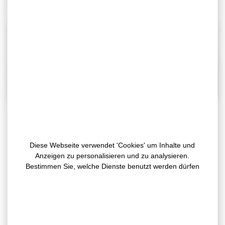
Schaumband X10080
Unser doppelseitiges Polyethylen-
Diese Webseite verwendet 'Cookies' um Inhalte und
Schaumband wird hauptsächlich für
Anzeigen zu personalisieren und zu analysieren.
Verbindungs- und Befestigungsanwendungen
Bestimmen Sie, welche Dienste benutzt werden dürfen
zwischen zwei starren Oberflächen verwendet.
Dank unserer WRAtech-Technologie (Weather
Resistant Adhesive) bietet unser
doppelseitiges Schaumband PE X10080 der
neuen Generation zahlreiche technische