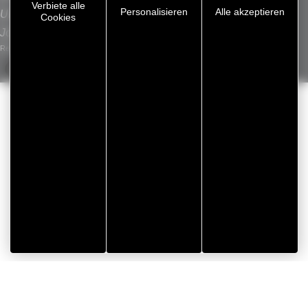
Verbiete alle
L
Personalisieren
Alle akzeptieren
Unsere Standorte
Cookies
Jobs
Rechtliche Hinweise
/
Datenschutzrichtlinie
/
Cookie-Verwaltung
/
Seitenübersicht
Umsetzung Koredge