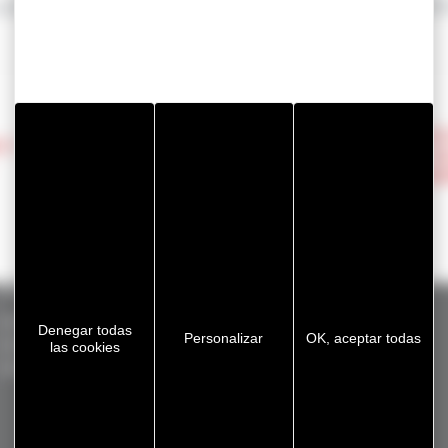
conformable de una sola cara sobre un soporte de película L
DESC
A Y
VOLVER
DE S
REND
Productos estándar
GERGOTAPE
ADHECARE
GERGOVENT
Denegar todas
Personalizar
OK, aceptar todas
GERGOSIL
GERGOPROTEC
GERGOTIM
las cookies
GERGOSIGN
OLINXO
VENTASEAL