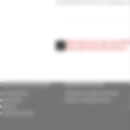
La referencia 3734 es un adhesivo 
UNA PELÍCULA DE SILICON
POLIURETANO RENTABLE
Soluciones por mercado
Nuestro know-how
AUTOMOCIÓN
ADHESIVOS INDUSTRIALES
INDUSTRIA
PIEZAS TROQUELADAS
MÉDICO
CONSTRUCCIÓN