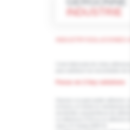
GERGONNE
INDUSTRIE
INDUSTRYSOLUCIONES A
Como fabricante de cintas adhesiva
para satisfacer las necesidades de es
Focus on 2 key solutions
Gracias a su gran poder adhesivo, n
la lluvia y el viento en membranas d
excelentes características de adhesi
La referencia 3724 es un adhesivo d
rayos UV (hasta 5000 H).