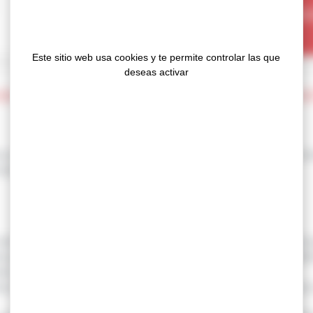
NUESTRA
Este sitio web usa cookies y te permite controlar las que
deseas activar
DHESIVAS PARA LA INDUSTRIA DE LA CO
s para el sector de la construcción, GERGONNE ofrece solucio
tanqueidad al aire y a la lluvia de los edificios.
uestras dos referencias 3724 y 3734 son la solución ideal para 
e pantalla contra la lluvia y pantallas bajo cubierta. Ambas ref
ón y, por supuesto, son compatibles con la unión en frío.
e una sola cara sobre un soporte de película de polietileno con