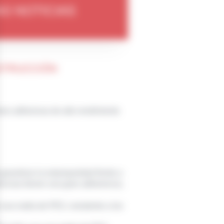
S NOTICIAS
NSTRUCCIÓN
nes adhesivas de alto rendimiento
garantizar la estanqueidad frente a
erencias tienen una gran adherencia,
 una malla de PES, resistente a los