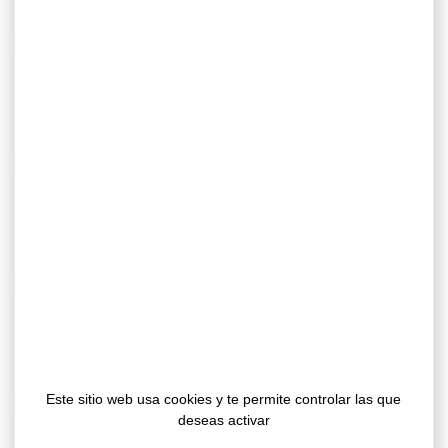
Document PDF (814 KB)
Instruction manual
dash
Document PDF (877 KB)
Instruction manual
fire hose reel
Document PDF (1 MB)
Instruction manual
pedestrian crossing
Document PDF (1 MB)
Este sitio web usa cookies y te permite controlar las que
deseas activar
Instruction manual