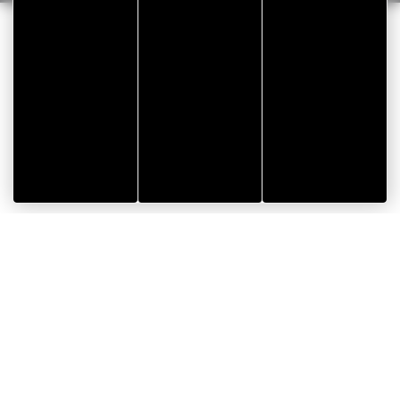
Gergonne
>
Productos estándar
>
Gergosign
>
Gergosign –