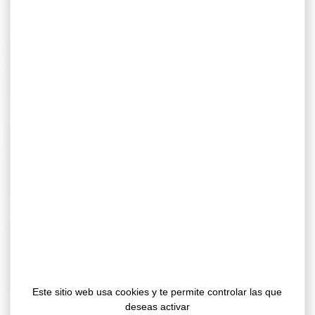
«adhesivos secos».
Uno de los mercados clave para estas nuevas prácticas
es el sector del transporte. Autobuses, metros, tranvías e
incluso barcos buscan soluciones que ofrezcan una
unión sencilla, rápida y limpia.
Las cintas adhesivas de doble cara de GERGONNE
INDUSTRIE permiten facilitar y reducir el tiempo de
instalación de los revestimientos de suelos y, por tanto,
minimizar el tiempo de inactividad y los costes de mano
de obra.
Nuestras soluciones adhesivas de doble cara
dedicadas a la fijación de suelos tienen la ventaja de no
contener disolventes ni sustancias peligrosas y
son
bajas en COV
(compuestos orgánicos volátiles) e
inodoras.
Este sitio web usa cookies y te permite controlar las que
deseas activar