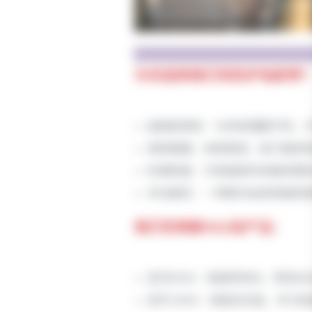
为何选择我们的防护毡胶带
超高耐用性：与传统薄膜不同，
使用便捷：材质柔韧，易于裁剪
防潮性能：为表面提供卓越的隔
多功能性：一举解决油漆表面和
我们的两款PES毡产品：
型号9333：单面带背衬。带背
型号 9343：单面无衬纸。专为