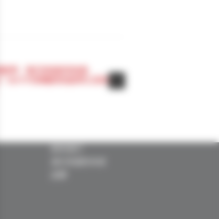
理胶带：我们的硅胶导热垫
I）与HTP丙烯酸导热胶带之间的
联系我们
LI
我们的国际布局
招聘