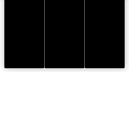
Gergonne
>
News
>
Actualidades
>
SUPERFICIES