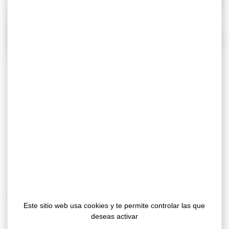
Durante las obras de construcción o
renovación, incluso el más mínimo arañazo
puede convertir un proyecto exitoso en un
gasto inesperado. La
gama Gergoprotec
crea
una barrera física que proporciona una
protección duradera para sus superficies
delicadas contra golpes, suciedad y arañazos.
¿Por qué elegir nuestros adhesivos de
fieltro protector?
Este sitio web usa cookies y te permite controlar las que
deseas activar