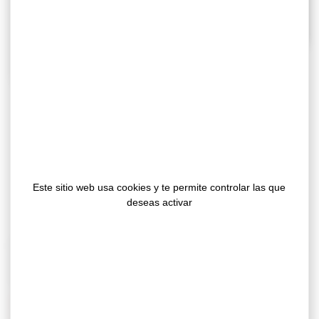
Perfectamente adecuadas para la disipación
térmica y el aislamiento eléctrico, nuestras
interfaces térmicas adhesivas HTP ofrecen una
excelente adaptabilidad para una aplicación
Este sitio web usa cookies y te permite controlar las que
precisa y limpia, sin riesgo de que quede aire
deseas activar
atrapado.
Nuestras cintas térmicas acrílicas se fabrican en rollos y
se pueden cortar para adaptarse a las necesidades de
cada aplicación.
Ventajas principales de las propiedades