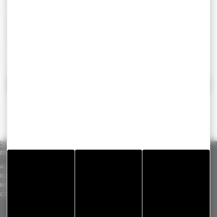
fabricar prototipos rápidamente.
Para más información, ponte en contacto con
nosotros.
VOLVER
Soluciones por
Nuestro know-how
Productos
mercado
estándar
ADHESIVOS
AUTOMOCIÓN
GERGOTAPE
INDUSTRIALES
INDUSTRIA
GERGOSIL
PIEZAS TROQUELADAS
MÉDICO
GERGOSIGN
CONSTRUCCIÓN
ADHECARE
GERGOPROTEC
OLINXO